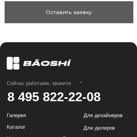
Галерея
Для дизайнеров
Каталог
Дли дилеров
Характеристики панелей
Baoshi в России
Сертификаты
Дилеры и точки
продаж
Производство
Почта:
Адрес:
info@baoshi.ru
Рублёвское ш.,
52А, Москва
Baoshi
Стеновые панели в Москве