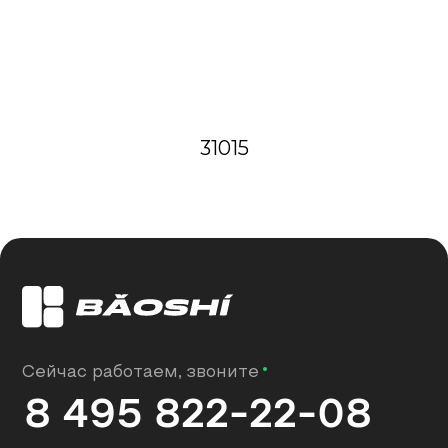
Почта:
Адрес:
info@baoshi.ru
Рублёвское ш.,
52А, Москва
Baoshi
Стеновые панели в Москве
31015