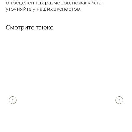
определенных размеров, пожалуйста,
уточняйте у наших экспертов.
Смотрите также
Сейчас работаем, звоните
8 495 822-22-08
Галерея
Для дизайнеров
Каталог
Дли дилеров
Характеристики панелей
Baoshi в России
Сертификаты
Дилеры и точки
продаж
Производство