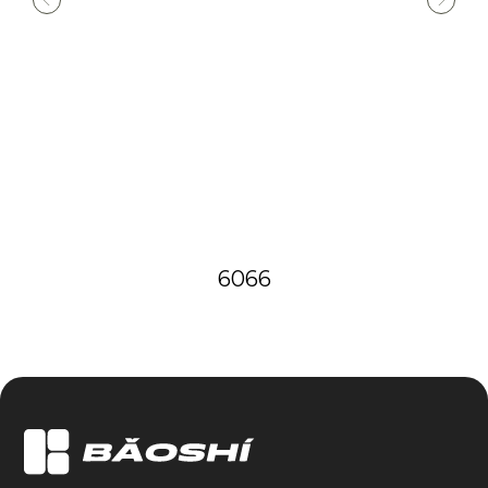
продаж
Производство
Почта:
Адрес:
info@baoshi.ru
Рублёвское ш.,
52А, Москва
Baoshi
Стеновые панели в Москве
6066