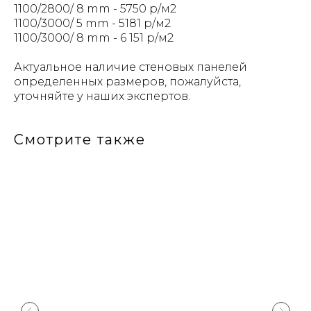
1100/2800/ 8 mm - 5750 р/м2
1100/3000/ 5 mm - 5181 р/м2
1100/3000/ 8 mm - 6 151 р/м2
Актуальное наличие стеновых панелей
определенных размеров, пожалуйста,
уточняйте у наших экспертов.
Смотрите также
Сейчас работаем, звоните
8 495 822-22-08
Галерея
Для дизайнеров
Каталог
Дли дилеров
Характеристики панелей
Baoshi в России
Сертификаты
Дилеры и точки