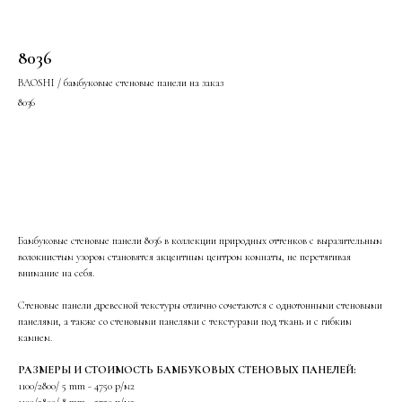
8036
BAOSHI / бамбуковые стеновые панели на заказ
8036
Оставить заявку
Бамбуковые стеновые панели 8036 в коллекции природных оттенков с выразительным
волокнистым узором становятся акцентным центром комнаты, не перетягивая
внимание на себя.
Стеновые панели древесной текстуры отлично сочетаются с однотонными стеновыми
панелями, а также со стеновыми панелями с текстурами под ткань и с гибким
камнем.
РАЗМЕРЫ И СТОИМОСТЬ БАМБУКОВЫХ СТЕНОВЫХ ПАНЕЛЕЙ:
1100/2800/ 5 mm - 4750 р/м2
Сейчас работаем, звоните