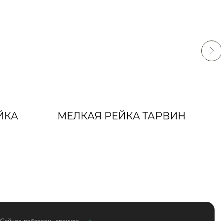
ЙКА
МЕЛКАЯ РЕЙКА ТАРВИН
 звоните
822-22-08
ru
., 52А, Москва