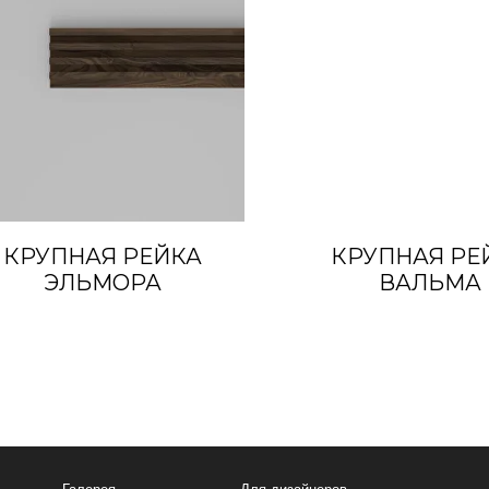
КРУПНАЯ РЕЙКА
КРУПНАЯ РЕ
ЭЛЬМОРА
ВАЛЬМА
Галерея
Для дизайнеров
Сейчас работаем,
8 495 
Каталог
Дли дилеров
Характеристики
Почта:
панелей
info@baoshi.
Сертификаты
Адрес:
Рублёвское ш